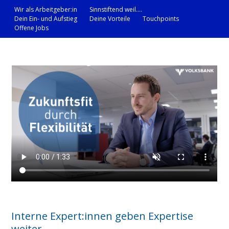
Wir als Arbeitgeber:in
Sinnstiftend weil….
Dein Ein- und Aufstieg
Deine Vorteile
Touchpoints
Offene Jobs
Interne Expert:innen geben Expertise
weiter