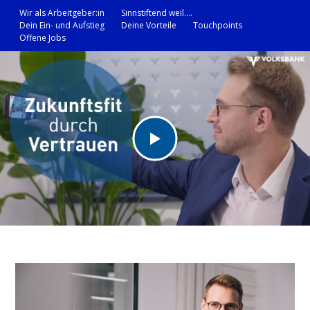
Wir als Arbeitgeber:in
Sinnstiftend weil….
Dein Ein- und Aufstieg
Deine Vorteile
Touchpoints
Offene Jobs