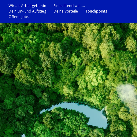
Wir als Arbeitgeber:in
Sinnstiftend weil….
Dein Ein- und Aufstieg
Deine Vorteile
Touchpoints
Offene Jobs