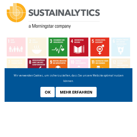
Wir verwenden Cookies, um sicherzustellen, dass Sie unsere Website optimal nutzen
können.
OK
MEHR ERFAHREN
Nachhaltigkeit in allen Bereichen integriert
In der Volksbank Wien ist Nachhaltigkeit fest in der Unternehmenskultur
integriert, es werden laufend neue Projekte entwickelt und Maßnahmen
umgesetzt. Seit 2017 berichten wir von allen Vorgängen zum Thema